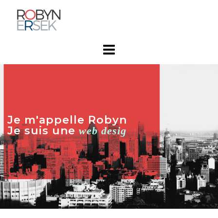
Je m'appelle Robyn
.
Je suis une
web designer
|