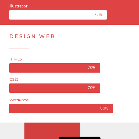
Illustrator
75%
DESIGN WEB
HTML5
70%
CSS3
70%
WordPress
80%